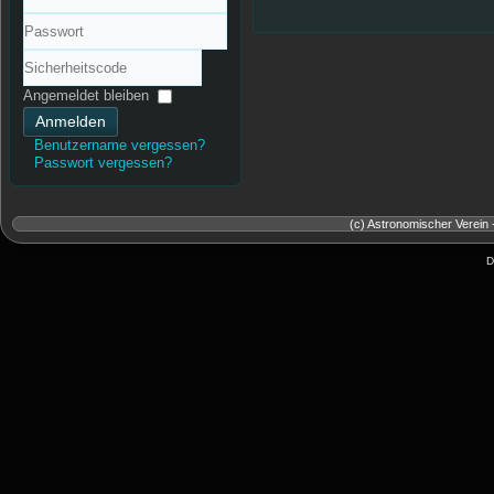
Benutzername
Passwort
Sicherheitscode
Angemeldet bleiben
Anmelden
Benutzername vergessen?
Passwort vergessen?
(c) Astronomischer Verein 
D